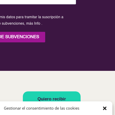
mis datos para tramitar la suscripción a
de subvenciones,
más Info
.
 DE SUBVENCIONES
Quiero recibir
vuestra newsletter
Gestionar el consentimiento de las cookies
con información y